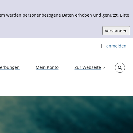
Zudem werden personenbezogene Daten erhoben und genutzt. Bitte
Sprache auswähl
|
anmelden
erbungen
Mein Konto
Zur Webseite